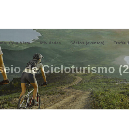
mourol à Vista
Atividades
Sócios (eventos)
Troféu 
eio de Cicloturismo (