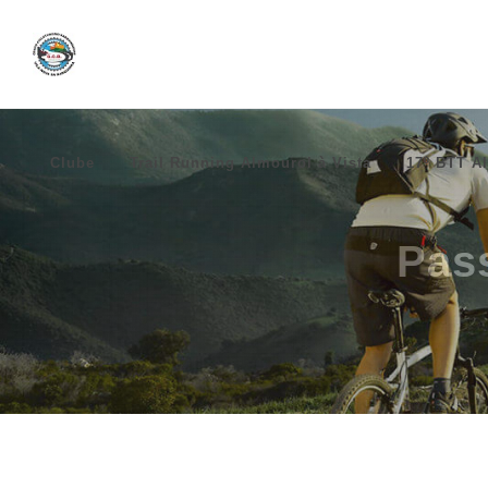
Clube
Trail Running Almourol à Vista
17º BTT Al
Pass